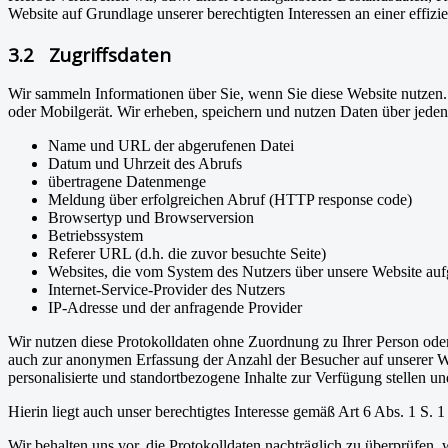
Website auf Grundlage unserer berechtigten Interessen an einer effiz
3.2 Zugriffsdaten
Wir sammeln Informationen über Sie, wenn Sie diese Website nutzen. 
oder Mobilgerät. Wir erheben, speichern und nutzen Daten über jeden 
Name und URL der abgerufenen Datei
Datum und Uhrzeit des Abrufs
übertragene Datenmenge
Meldung über erfolgreichen Abruf (HTTP response code)
Browsertyp und Browserversion
Betriebssystem
Referer URL (d.h. die zuvor besuchte Seite)
Websites, die vom System des Nutzers über unsere Website au
Internet-Service-Provider des Nutzers
IP-Adresse und der anfragende Provider
Wir nutzen diese Protokolldaten ohne Zuordnung zu Ihrer Person oder 
auch zur anonymen Erfassung der Anzahl der Besucher auf unserer We
personalisierte und standortbezogene Inhalte zur Verfügung stellen 
Hierin liegt auch unser berechtigtes Interesse gemäß Art 6 Abs. 1 S.
Wir behalten uns vor, die Protokolldaten nachträglich zu überprüfen,