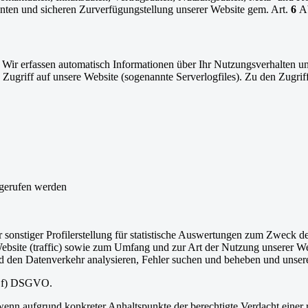
ienten und sicheren Zurverfügungstellung unserer Website gem. Art.
6
Ab
Wir erfassen automatisch Informationen über Ihr Nutzungsverhalten un
Zugriff auf unsere Website (sogenannte Serverlogfiles). Zu den Zugrif
fgerufen werden
sonstiger Profilerstellung für statistische Auswertungen zum Zweck de
bsite (traffic) sowie zum Umfang und zur Art der Nutzung unserer We
und den Datenverkehr analysieren, Fehler suchen und beheben und unser
 1 f) DSGVO.
 wenn aufgrund konkreter Anhaltspunkte der berechtigte Verdacht einer