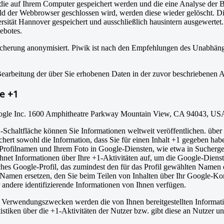
die auf Ihrem Computer gespeichert werden und die eine Analyse der B
ld der Webbrowser geschlossen wird, werden diese wieder gelöscht. D
rsität Hannover gespeichert und ausschließlich hausintern ausgewertet.
ebotes.
peicherung anonymisiert. Piwik ist nach den Empfehlungen des Unabhä
r Bearbeitung der über Sie erhobenen Daten in der zuvor beschriebene
e +1
Google Inc. 1600 Amphitheatre Parkway Mountain View, CA 94043, US
Schaltfläche können Sie Informationen weltweit veröffentlichen. über 
hert sowohl die Information, dass Sie für einen Inhalt +1 gegeben habe
ofilnamen und Ihrem Foto in Google-Diensten, wie etwa in Suchergebn
hnet Informationen über Ihre +1-Aktivitäten auf, um die Google-Dienst
iches Google-Profil, das zumindest den für das Profil gewählten Namen
amen ersetzen, den Sie beim Teilen von Inhalten über Ihr Google-Kont
andere identifizierende Informationen von Ihnen verfügen.
en Verwendungszwecken werden die von Ihnen bereitgestellten Inform
stiken über die +1-Aktivitäten der Nutzer bzw. gibt diese an Nutzer un