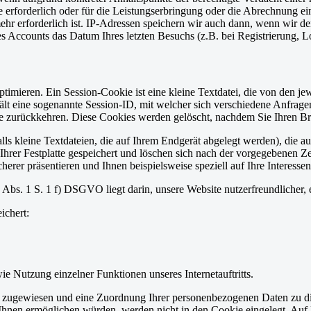
 erforderlich oder für die Leistungserbringung oder die Abrechnung ein
ehr erforderlich ist. IP-Adressen speichern wir auch dann, wenn wir d
 Accounts das Datum Ihres letzten Besuchs (z.B. bei Registrierung, Lo
mieren. Ein Session-Cookie ist eine kleine Textdatei, die von den jewe
nthält eine sogenannte Session-ID, mit welcher sich verschiedene Anfr
e zurückkehren. Diese Cookies werden gelöscht, nachdem Sie Ihren Br
s kleine Textdateien, die auf Ihrem Endgerät abgelegt werden), die a
er Festplatte gespeichert und löschen sich nach der vorgegebenen Zeit
herer präsentieren und Ihnen beispielsweise speziell auf Ihre Interesse
Abs. 1 S. 1 f) DSGVO liegt darin, unsere Website nutzerfreundlicher, 
ichert:
e Nutzung einzelner Funktionen unseres Internetauftritts.
r zugewiesen und eine Zuordnung Ihrer personenbezogenen Daten zu di
Ihnen ermöglichen würden, werden nicht in den Cookie eingelegt. Auf B