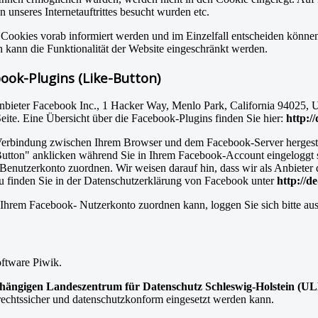
 unseres Internetauftrittes besucht wurden etc.
n Cookies vorab informiert werden und im Einzelfall entscheiden könne
 kann die Funktionalität der Website eingeschränkt werden.
ook-Plugins (Like-Button)
nbieter Facebook Inc., 1 Hacker Way, Menlo Park, California 94025, 
ite. Eine Übersicht über die Facebook-Plugins finden Sie hier:
http:/
Verbindung zwischen Ihrem Browser und dem Facebook-Server hergestellt
tton" anklicken während Sie in Ihrem Facebook-Account eingeloggt sin
nutzerkonto zuordnen. Wir weisen darauf hin, dass wir als Anbieter d
u finden Sie in der Datenschutzerklärung von Facebook unter
http://d
Ihrem Facebook- Nutzerkonto zuordnen kann, loggen Sie sich bitte au
oftware Piwik.
ängigen Landeszentrum für Datenschutz Schleswig-Holstein (U
echtssicher und datenschutzkonform eingesetzt werden kann.