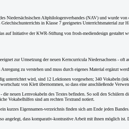
s Niedersächsischen Altphilologenverbandes (NAV) und wurde von eine
iechischunterrichts in Klasse 7 geeignetes Unterrichtsmaterial zur 
auf Initiative der KWR-Stiftung von frosh-mediendesign gestaltet w
 geeignet zur Umsetzung der neuen Kerncurricula Niedersachsens - oft 
 als Anregung zu verstehen und muss durch eigenes Material ergänzt werd
dig unterrichtet wird, sind 12 Lektionen vorgesehen; 340 Vokabeln (ink
wortschatz von Klett übernommen, so dass eine anschließende Verwen
 - die neuen Lernvokabeln des Textes befinden. So soll den Schülern di
he Vokabelhilfen sind am rechten Textrand notiert.
 ein kurzes Eigennamen-verzeichnis finden sich am Ende jeden Bandes
t so angelegt, dass komparativ-kontrastive Arbeit mit ihnen möglich is