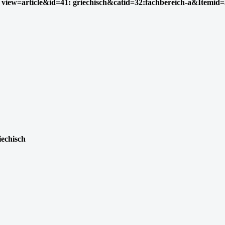
view=article&id=41: griechisch&catid=32:fachbereich-a&Itemid
iechisch