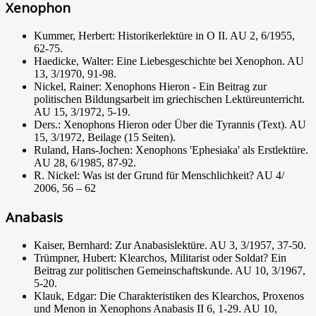
Xenophon
Kummer, Herbert: Historikerlektüre in O II. AU 2, 6/1955,
62-75.
Haedicke, Walter: Eine Liebesgeschichte bei Xenophon. AU
13, 3/1970, 91-98.
Nickel, Rainer: Xenophons Hieron - Ein Beitrag zur
politischen Bildungsarbeit im griechischen Lektüreunterricht.
AU 15, 3/1972, 5-19.
Ders.: Xenophons Hieron oder Über die Tyrannis (Text). AU
15, 3/1972, Beilage (15 Seiten).
Ruland, Hans-Jochen: Xenophons 'Ephesiaka' als Erstlektüre.
AU 28, 6/1985, 87-92.
R. Nickel: Was ist der Grund für Menschlichkeit? AU 4/
2006, 56 – 62
Anabasis
Kaiser, Bernhard: Zur Anabasislektüre. AU 3, 3/1957, 37-50.
Trümpner, Hubert: Klearchos, Militarist oder Soldat? Ein
Beitrag zur politischen Gemeinschaftskunde. AU 10, 3/1967,
5-20.
Klauk, Edgar: Die Charakteristiken des Klearchos, Proxenos
und Menon in Xenophons Anabasis II 6, 1-29. AU 10,