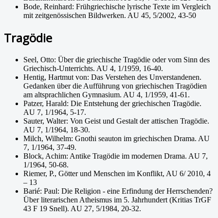
Bode, Reinhard: Frühgriechische lyrische Texte im Vergleich
mit zeitgenössischen Bildwerken. AU 45, 5/2002, 43-50
Tragödie
Seel, Otto: Über die griechische Tragödie oder vom Sinn des
Griechisch-Unterrichts. AU 4, 1/1959, 16-40.
Hentig, Hartmut von: Das Verstehen des Unverstandenen.
Gedanken über die Aufführung von griechischen Tragödien
am altsprachlichen Gymnasium. AU 4, 1/1959, 41-61.
Patzer, Harald: Die Entstehung der griechischen Tragödie.
AU 7, 1/1964, 5-17.
Sauter, Walter: Von Geist und Gestalt der attischen Tragödie.
AU 7, 1/1964, 18-30.
Milch, Wilhelm: Gnothi seauton im griechischen Drama. AU
7, 1/1964, 37-49.
Block, Achim: Antike Tragödie im modernen Drama. AU 7,
1/1964, 50-68.
Riemer, P., Götter und Menschen im Konflikt, AU 6/ 2010, 4
– 13
Barié: Paul: Die Religion - eine Erfindung der Herrschenden?
Über literarischen Atheismus im 5. Jahrhundert (Kritias TrGF
43 F 19 Snell). AU 27, 5/1984, 20-32.