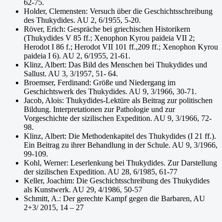
62-75.
Holder, Clemensten: Versuch über die Geschichtsschreibung
des Thukydides. AU 2, 6/1955, 5-20.
Röver, Erich: Gespräche bei griechischen Historikern
(Thukydides V 85 ff.; Xenophon Kyrou paideia VII 2;
Herodot I 86 f.; Herodot VII 101 ff.,209 ff.; Xenophon Kyrou
paideia I 6). AU 2, 6/1955, 21-61.
Klinz, Albert: Das Bild des Menschen bei Thukydides und
Sallust. AU 3, 3/1957, 51- 64.
Broemser, Ferdinand: Größe und Niedergang im
Geschichtswerk des Thukydides. AU 9, 3/1966, 30-71.
Jacob, Alois: Thukydides-Lektüre als Beitrag zur politischen
Bildung. Interpretationen zur Pathologie und zur
Vorgeschichte der sizilischen Expedition. AU 9, 3/1966, 72-
98.
Klinz, Albert: Die Methodenkapitel des Thukydides (I 21 ff.).
Ein Beitrag zu ihrer Behandlung in der Schule. AU 9, 3/1966,
99-109.
Kohl, Werner: Leserlenkung bei Thukydides. Zur Darstellung
der sizilischen Expedition. AU 28, 6/1985, 61-77
Keller, Joachim: Die Geschichtsschreibung des Thukydides
als Kunstwerk. AU 29, 4/1986, 50-57
Schmitt, A.: Der gerechte Kampf gegen die Barbaren, AU
2+3/ 2015, 14 – 27