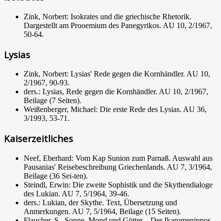
Zink, Norbert: Isokrates und die griechische Rhetorik.
Dargestellt am Prooemium des Panegyrikos. AU 10, 2/1967,
50-64.
Lysias
Zink, Norbert: Lysias' Rede gegen die Kornhändler. AU 10,
2/1967, 90-93.
ders.: Lysias, Rede gegen die Kornhändler. AU 10, 2/1967,
Beilage (7 Seiten).
Weißenberger, Michael: Die erste Rede des Lysias. AU 36,
3/1993, 53-71.
Kaiserzeitliches
Neef, Eberhard: Vom Kap Sunion zum Parnaß. Auswahl aus
Pausanias' Reisebeschreibung Griechenlands. AU 7, 3/1964,
Beilage (36 Sei-ten).
Steindl, Erwin: Die zweite Sophistik und die Skythendialoge
des Lukian. AU 7, 5/1964, 39-46.
ders.: Lukian, der Skythe. Text, Übersetzung und
Anmerkungen. AU 7, 5/1964, Beilage (15 Seiten).
Flaucher, S., Sonne, Mond und Götter – Der Ikaromenippos