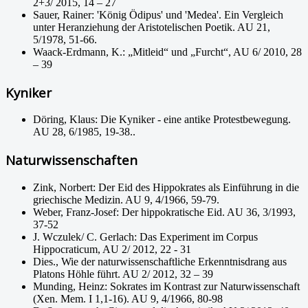
2+3/ 2015, 14 – 27
Sauer, Rainer: 'König Ödipus' und 'Medea'. Ein Vergleich
unter Heranziehung der Aristotelischen Poetik. AU 21,
5/1978, 51-66.
Waack-Erdmann, K.: „Mitleid“ und „Furcht“, AU 6/ 2010, 28
– 39
Kyniker
Döring, Klaus: Die Kyniker - eine antike Protestbewegung.
AU 28, 6/1985, 19-38..
Naturwissenschaften
Zink, Norbert: Der Eid des Hippokrates als Einführung in die
griechische Medizin. AU 9, 4/1966, 59-79.
Weber, Franz-Josef: Der hippokratische Eid. AU 36, 3/1993,
37-52
J. Wczulek/ C. Gerlach: Das Experiment im Corpus
Hippocraticum, AU 2/ 2012, 22 - 31
Dies., Wie der naturwissenschaftliche Erkenntnisdrang aus
Platons Höhle führt. AU 2/ 2012, 32 – 39
Munding, Heinz: Sokrates im Kontrast zur Naturwissenschaft
(Xen. Mem. I 1,1-16). AU 9, 4/1966, 80-98