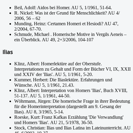
Beil, Adolf: Aidos bei Homer. AU 5, 1/1961, 51-64.
R. Nickel: Was ist der Grund für Menschlichkeit? AU 4/
2006, 56 – 62
Munding, Heinz: Certamen Homeri et Hesiodi? AU 47,
2/2004, 67-70.
Schmude, Michael . Homerische Motive in Vergils Aeneis –
ein Überblick. AU 49, 2+3/2006, 104-107
Ilias
Klinz, Albert: Homerlektüre auf der Oberstufe.
Interpretationen zu Gehalt und Form der Bücher VI, IX, XXII
und XXIV der 'Ilias'. AU 5, 1/1961, 5-20.
Kummer, Herbert: Die Iliaslektüre. Erfahrungen und
Wünsche. AU 5, 1/1961, 21.43.
Klinz, Albert: Interpretation von Homers 'Ilias', Buch XVIII,
51-137. AU 5, 1/1961, 44-50.
Wöhrmann, Jürgen: Die homerische Frage in ihrer Bedeutung
für die Homerinterpretation (dargestellt am 9. Gesang der
Ilias). AU 8, 3/1965, 5-14.
Roeske, Kurt: Franz Kafkas Erzählung 'Die Verwandlung'
und Homers 'Ilias'. AU 21, 5/1978, 36-50.
Stock, Christian: Ilias und Ilias Latina im Lateinunterricht. AU