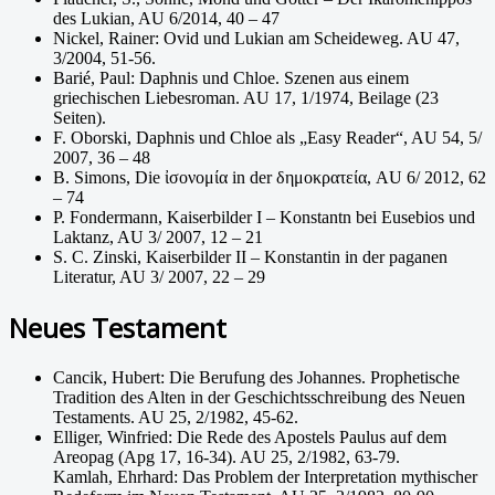
des Lukian, AU 6/2014, 40 – 47
Nickel, Rainer: Ovid und Lukian am Scheideweg. AU 47,
3/2004, 51-56.
Barié, Paul: Daphnis und Chloe. Szenen aus einem
griechischen Liebesroman. AU 17, 1/1974, Beilage (23
Seiten).
F. Oborski, Daphnis und Chloe als „Easy Reader“, AU 54, 5/
2007, 36 – 48
B. Simons, Die ἰσονομία in der δημοκρατεία, AU 6/ 2012, 62
– 74
P. Fondermann, Kaiserbilder I – Konstantn bei Eusebios und
Laktanz, AU 3/ 2007, 12 – 21
S. C. Zinski, Kaiserbilder II – Konstantin in der paganen
Literatur, AU 3/ 2007, 22 – 29
Neues Testament
Cancik, Hubert: Die Berufung des Johannes. Prophetische
Tradition des Alten in der Geschichtsschreibung des Neuen
Testaments. AU 25, 2/1982, 45-62.
Elliger, Winfried: Die Rede des Apostels Paulus auf dem
Areopag (Apg 17, 16-34). AU 25, 2/1982, 63-79.
Kamlah, Ehrhard: Das Problem der Interpretation mythischer