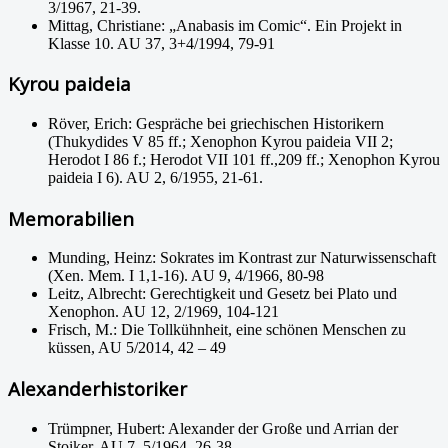
3/1967, 21-39.
Mittag, Christiane: „Anabasis im Comic“. Ein Projekt in
Klasse 10. AU 37, 3+4/1994, 79-91
Kyrou paideia
Röver, Erich: Gespräche bei griechischen Historikern
(Thukydides V 85 ff.; Xenophon Kyrou paideia VII 2;
Herodot I 86 f.; Herodot VII 101 ff.,209 ff.; Xenophon Kyrou
paideia I 6). AU 2, 6/1955, 21-61.
Memorabilien
Munding, Heinz: Sokrates im Kontrast zur Naturwissenschaft
(Xen. Mem. I 1,1-16). AU 9, 4/1966, 80-98
Leitz, Albrecht: Gerechtigkeit und Gesetz bei Plato und
Xenophon. AU 12, 2/1969, 104-121
Frisch, M.: Die Tollkühnheit, eine schönen Menschen zu
küssen, AU 5/2014, 42 – 49
Alexanderhistoriker
Trümpner, Hubert: Alexander der Große und Arrian der
Stoiker. AU 7, 5/1964, 26-38.