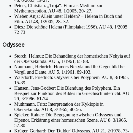
46, 6/2003, 19-27.
Peters, Christian: „Troja“: Film als Medium zur
Mythenrezeption. AU 48, 1/2005, 20- 27.
Wieber, Anja: Allein unter Helden? – Helena in Buch und
Film. AU 48, 1/2005, 28- 32.
Dies.: Die schöne Helena (Filmplakat 1956). AU 48, 1/2005,
72-73
Odyssee
Storch, Helmut: Die Behandlung der homerischen Nekyia auf
der Obersekunda. AU 5, 1/1961, 65-88.
Naumann, Heinrich: Homers Nekyia und ihr Gegenbild bei
Vergil und Dante. AU 5, 1/1961, 89-103.
Walsdorff, Friedrich: Odysseus bei Polyphem. AU 8, 3/1965,
15-39.
Hansen, Jens-Godber: Die Blendung des Polyphem. Ein
Beispiel zur Funktion des Bildes im Griechischunterricht. AU
29, 3/1986, 61-74.
Muthmann, Fritz: Interpretation der Kyklopie in
Obersekunda. AU 8, 3/1965, 40-56.
Spieker, Rainer: Die Begegnung zwischen Odysseus und
Elpenor. Erklärung einer homerischen Szene. AU 8, 3/1965,
57-80
Krüger, Gerhard: Der 'Dulder' Odysseus. AU 21, 2/1978, 73-