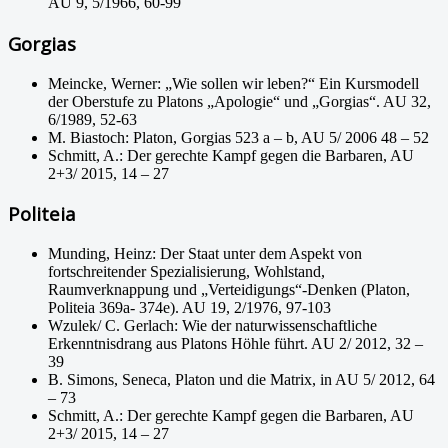
AU 9, 5/1966, 60-99
Gorgias
Meincke, Werner: „Wie sollen wir leben?“ Ein Kursmodell
der Oberstufe zu Platons „Apologie“ und „Gorgias“. AU 32,
6/1989, 52-63
M. Biastoch: Platon, Gorgias 523 a – b, AU 5/ 2006 48 – 52
Schmitt, A.: Der gerechte Kampf gegen die Barbaren, AU
2+3/ 2015, 14 – 27
Politeia
Munding, Heinz: Der Staat unter dem Aspekt von
fortschreitender Spezialisierung, Wohlstand,
Raumverknappung und „Verteidigungs“-Denken (Platon,
Politeia 369a- 374e). AU 19, 2/1976, 97-103
Wzulek/ C. Gerlach: Wie der naturwissenschaftliche
Erkenntnisdrang aus Platons Höhle führt. AU 2/ 2012, 32 –
39
B. Simons, Seneca, Platon und die Matrix, in AU 5/ 2012, 64
– 73
Schmitt, A.: Der gerechte Kampf gegen die Barbaren, AU
2+3/ 2015, 14 – 27