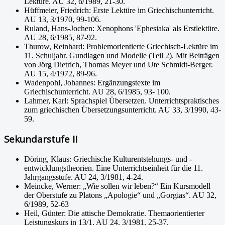
Lektüre. AU 32, 6/1989, 21-30.
Hüffmeier, Friedrich: Erste Lektüre im Griechischunterricht.
AU 13, 3/1970, 99-106.
Ruland, Hans-Jochen: Xenophons 'Ephesiaka' als Erstlektüre.
AU 28, 6/1985, 87-92.
Thurow, Reinhard: Problemorientierte Griechisch-Lektüre im
11. Schuljahr. Gundlagen und Modelle (Teil 2). Mit Beiträgen
von Jörg Dietrich, Thomas Meyer und Ute Schmidt-Berger.
AU 15, 4/1972, 89-96.
Wadenpohl, Johannes: Ergänzungstexte im
Griechischunterricht. AU 28, 6/1985, 93- 100.
Lahmer, Karl: Sprachspiel Übersetzen. Unterrichtspraktisches
zum griechischen Übersetzungsunterricht. AU 33, 3/1990, 43-
59.
Sekundarstufe II
Döring, Klaus: Griechische Kulturentstehungs- und -
entwicklungstheorien. Eine Unterrichtseinheit für die 11.
Jahrgangsstufe. AU 24, 3/1981, 4-24.
Meincke, Werner: „Wie sollen wir leben?“ Ein Kursmodell
der Oberstufe zu Platons „Apologie“ und „Gorgias“. AU 32,
6/1989, 52-63
Heil, Günter: Die attische Demokratie. Themaorientierter
Leistungskurs in 13/1. AU 24, 3/1981, 25-37.