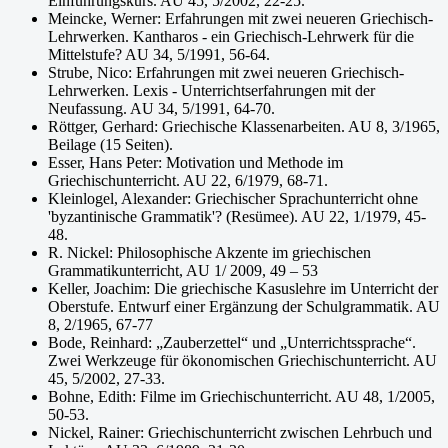
Einführungskurs. AU 45, 5/2002, 22-25.
Meincke, Werner: Erfahrungen mit zwei neueren Griechisch-
Lehrwerken. Kantharos - ein Griechisch-Lehrwerk für die
Mittelstufe? AU 34, 5/1991, 56-64.
Strube, Nico: Erfahrungen mit zwei neueren Griechisch-
Lehrwerken. Lexis - Unterrichtserfahrungen mit der
Neufassung. AU 34, 5/1991, 64-70.
Röttger, Gerhard: Griechische Klassenarbeiten. AU 8, 3/1965,
Beilage (15 Seiten).
Esser, Hans Peter: Motivation und Methode im
Griechischunterricht. AU 22, 6/1979, 68-71.
Kleinlogel, Alexander: Griechischer Sprachunterricht ohne
'byzantinische Grammatik'? (Resümee). AU 22, 1/1979, 45-
48.
R. Nickel: Philosophische Akzente im griechischen
Grammatikunterricht, AU 1/ 2009, 49 – 53
Keller, Joachim: Die griechische Kasuslehre im Unterricht der
Oberstufe. Entwurf einer Ergänzung der Schulgrammatik. AU
8, 2/1965, 67-77
Bode, Reinhard: „Zauberzettel“ und „Unterrichtssprache“.
Zwei Werkzeuge für ökonomischen Griechischunterricht. AU
45, 5/2002, 27-33.
Bohne, Edith: Filme im Griechischunterricht. AU 48, 1/2005,
50-53.
Nickel, Rainer: Griechischunterricht zwischen Lehrbuch und