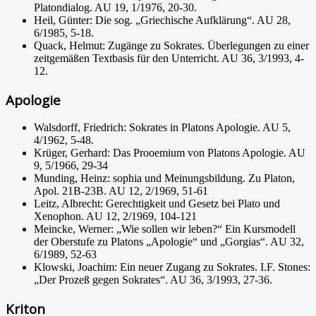
Platondialog. AU 19, 1/1976, 20-30.
Heil, Günter: Die sog. „Griechische Aufklärung“. AU 28,
6/1985, 5-18.
Quack, Helmut: Zugänge zu Sokrates. Überlegungen zu einer
zeitgemäßen Textbasis für den Unterricht. AU 36, 3/1993, 4-
12.
Apologie
Walsdorff, Friedrich: Sokrates in Platons Apologie. AU 5,
4/1962, 5-48.
Krüger, Gerhard: Das Prooemium von Platons Apologie. AU
9, 5/1966, 29-34
Munding, Heinz: sophia und Meinungsbildung. Zu Platon,
Apol. 21B-23B. AU 12, 2/1969, 51-61
Leitz, Albrecht: Gerechtigkeit und Gesetz bei Plato und
Xenophon. AU 12, 2/1969, 104-121
Meincke, Werner: „Wie sollen wir leben?“ Ein Kursmodell
der Oberstufe zu Platons „Apologie“ und „Gorgias“. AU 32,
6/1989, 52-63
Klowski, Joachim: Ein neuer Zugang zu Sokrates. I.F. Stones:
„Der Prozeß gegen Sokrates“. AU 36, 3/1993, 27-36.
Kriton