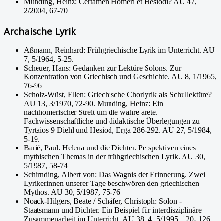
Munding, Heinz: Certamen Homeri et Hesiodi? AU 47,
2/2004, 67-70
Archaische Lyrik
Aßmann, Reinhard: Frühgriechische Lyrik im Unterricht. AU
7, 5/1964, 5-25.
Scheuer, Hans: Gedanken zur Lektüre Solons. Zur
Konzentration von Griechisch und Geschichte. AU 8, 1/1965,
76-96
Scholz-Wüst, Ellen: Griechische Chorlyrik als Schullektüre?
AU 13, 3/1970, 72-90. Munding, Heinz: Ein
nachhomerischer Streit um die wahre arete.
Fachwissenschaftliche und didaktische Überlegungen zu
Tyrtaios 9 Diehl und Hesiod, Erga 286-292. AU 27, 5/1984,
5-19.
Barié, Paul: Helena und die Dichter. Perspektiven eines
mythischen Themas in der frühgriechischen Lyrik. AU 30,
5/1987, 58-74
Schirnding, Albert von: Das Wagnis der Erinnerung. Zwei
Lyrikerinnen unserer Tage beschwören den griechischen
Mythos. AU 30, 5/1987, 75-76
Noack-Hilgers, Beate / Schäfer, Christoph: Solon -
Staatsmann und Dichter. Ein Beispiel für interdisziplinäre
Zusammenarbeit im Unterricht. AU 38, 4+5/1995. 120- 126