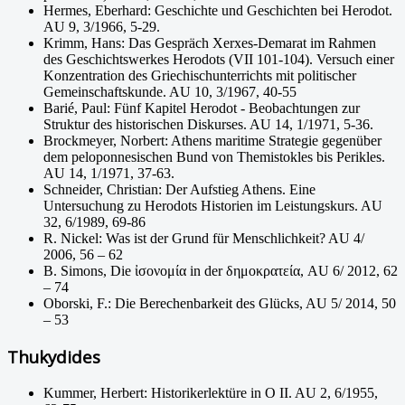
Hermes, Eberhard: Geschichte und Geschichten bei Herodot.
AU 9, 3/1966, 5-29.
Krimm, Hans: Das Gespräch Xerxes-Demarat im Rahmen
des Geschichtswerkes Herodots (VII 101-104). Versuch einer
Konzentration des Griechischunterrichts mit politischer
Gemeinschaftskunde. AU 10, 3/1967, 40-55
Barié, Paul: Fünf Kapitel Herodot - Beobachtungen zur
Struktur des historischen Diskurses. AU 14, 1/1971, 5-36.
Brockmeyer, Norbert: Athens maritime Strategie gegenüber
dem peloponnesischen Bund von Themistokles bis Perikles.
AU 14, 1/1971, 37-63.
Schneider, Christian: Der Aufstieg Athens. Eine
Untersuchung zu Herodots Historien im Leistungskurs. AU
32, 6/1989, 69-86
R. Nickel: Was ist der Grund für Menschlichkeit? AU 4/
2006, 56 – 62
B. Simons, Die ἰσονομία in der δημοκρατεία, AU 6/ 2012, 62
– 74
Oborski, F.: Die Berechenbarkeit des Glücks, AU 5/ 2014, 50
– 53
Thukydides
Kummer, Herbert: Historikerlektüre in O II. AU 2, 6/1955,