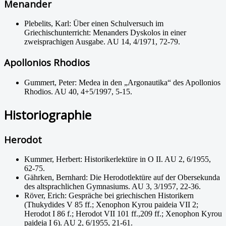
Menander
Plebelits, Karl: Über einen Schulversuch im
Griechischunterricht: Menanders Dyskolos in einer
zweisprachigen Ausgabe. AU 14, 4/1971, 72-79.
Apollonios Rhodios
Gummert, Peter: Medea in den „Argonautika“ des Apollonios
Rhodios. AU 40, 4+5/1997, 5-15.
Historiographie
Herodot
Kummer, Herbert: Historikerlektüre in O II. AU 2, 6/1955,
62-75.
Gährken, Bernhard: Die Herodotlektüre auf der Obersekunda
des altsprachlichen Gymnasiums. AU 3, 3/1957, 22-36.
Röver, Erich: Gespräche bei griechischen Historikern
(Thukydides V 85 ff.; Xenophon Kyrou paideia VII 2;
Herodot I 86 f.; Herodot VII 101 ff.,209 ff.; Xenophon Kyrou
paideia I 6). AU 2, 6/1955, 21-61.