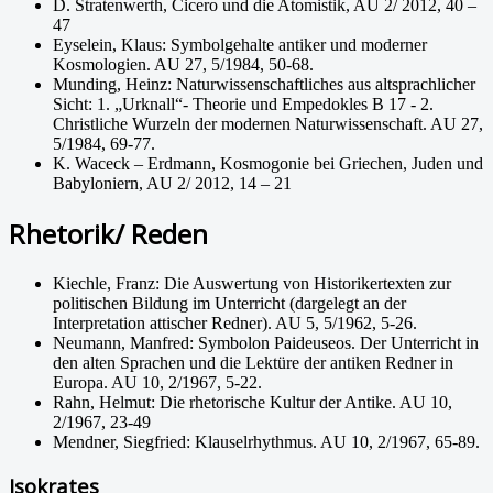
D. Stratenwerth, Cicero und die Atomistik, AU 2/ 2012, 40 –
47
Eyselein, Klaus: Symbolgehalte antiker und moderner
Kosmologien. AU 27, 5/1984, 50-68.
Munding, Heinz: Naturwissenschaftliches aus altsprachlicher
Sicht: 1. „Urknall“- Theorie und Empedokles B 17 - 2.
Christliche Wurzeln der modernen Naturwissenschaft. AU 27,
5/1984, 69-77.
K. Waceck – Erdmann, Kosmogonie bei Griechen, Juden und
Babyloniern, AU 2/ 2012, 14 – 21
Rhetorik/ Reden
Kiechle, Franz: Die Auswertung von Historikertexten zur
politischen Bildung im Unterricht (dargelegt an der
Interpretation attischer Redner). AU 5, 5/1962, 5-26.
Neumann, Manfred: Symbolon Paideuseos. Der Unterricht in
den alten Sprachen und die Lektüre der antiken Redner in
Europa. AU 10, 2/1967, 5-22.
Rahn, Helmut: Die rhetorische Kultur der Antike. AU 10,
2/1967, 23-49
Mendner, Siegfried: Klauselrhythmus. AU 10, 2/1967, 65-89.
Isokrates