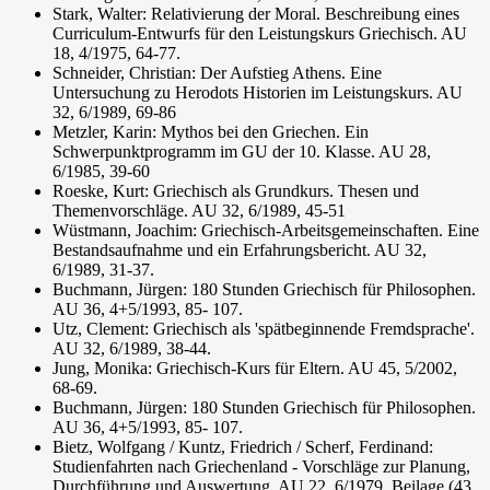
Stark, Walter: Relativierung der Moral. Beschreibung eines
Curriculum-Entwurfs für den Leistungskurs Griechisch. AU
18, 4/1975, 64-77.
Schneider, Christian: Der Aufstieg Athens. Eine
Untersuchung zu Herodots Historien im Leistungskurs. AU
32, 6/1989, 69-86
Metzler, Karin: Mythos bei den Griechen. Ein
Schwerpunktprogramm im GU der 10. Klasse. AU 28,
6/1985, 39-60
Roeske, Kurt: Griechisch als Grundkurs. Thesen und
Themenvorschläge. AU 32, 6/1989, 45-51
Wüstmann, Joachim: Griechisch-Arbeitsgemeinschaften. Eine
Bestandsaufnahme und ein Erfahrungsbericht. AU 32,
6/1989, 31-37.
Buchmann, Jürgen: 180 Stunden Griechisch für Philosophen.
AU 36, 4+5/1993, 85- 107.
Utz, Clement: Griechisch als 'spätbeginnende Fremdsprache'.
AU 32, 6/1989, 38-44.
Jung, Monika: Griechisch-Kurs für Eltern. AU 45, 5/2002,
68-69.
Buchmann, Jürgen: 180 Stunden Griechisch für Philosophen.
AU 36, 4+5/1993, 85- 107.
Bietz, Wolfgang / Kuntz, Friedrich / Scherf, Ferdinand:
Studienfahrten nach Griechenland - Vorschläge zur Planung,
Durchführung und Auswertung. AU 22, 6/1979, Beilage (43