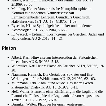
Albert, Karl: Zum Lehrgedicht des Parmenides. AU 12,
2/1969, 30-50
Munding, Heinz: Vorsokratische Naturphilosophie im
Kontrast zur modernen Naturwissenschaft.
Lernzielorientierter Lehrplan, Grundkurs Griechisch,
Halbjahreskurs 13/1. AU 18, 4/1975, 41-63.
Eyselein, Klaus: Symbolgehalte antiker und moderner
Kosmologien. AU 27, 5/1984, 50-68.
K. Waceck – Erdmann, Kosmogonie bei Griechen, Juden und
Babyloniern, AU 2/ 2012, 14 – 21
Platon
Albert, Karl: Hinweise zur Interpretation der Platonischen
Ideenlehre. AU 9, 5/1966, 5-18.
Wißmüller, Karl Heinz: Platon als Erzieher. AU 9, 5/1966, 19-
28.
Naumann, Heinrich: Die Gestalt des Sokrates und ihre
Wirkungen auf die Weltliteratur. AU 12, 2/1969, 62-103.
Muthmann, Fritz: Anmut und Milde. Das sanfte Gesetz
Platonischer Dialektik. AU 15, 2/1972, 5-11.
Heß, Walter: Elemente einer Einführung in die Logik und die
Platonische Philosophie der Logik anhand von Augustinus-
Texten. AU 15, 2/1972, 59-94
Burnikel, Walter: Plädoyer für einen vergessenen