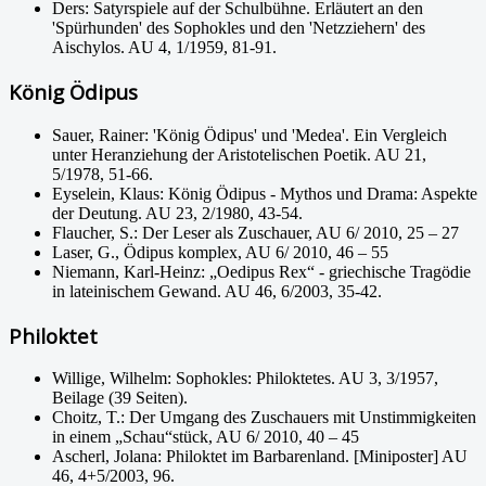
Ders: Satyrspiele auf der Schulbühne. Erläutert an den
'Spürhunden' des Sophokles und den 'Netzziehern' des
Aischylos. AU 4, 1/1959, 81-91.
König Ödipus
Sauer, Rainer: 'König Ödipus' und 'Medea'. Ein Vergleich
unter Heranziehung der Aristotelischen Poetik. AU 21,
5/1978, 51-66.
Eyselein, Klaus: König Ödipus - Mythos und Drama: Aspekte
der Deutung. AU 23, 2/1980, 43-54.
Flaucher, S.: Der Leser als Zuschauer, AU 6/ 2010, 25 – 27
Laser, G., Ödipus komplex, AU 6/ 2010, 46 – 55
Niemann, Karl-Heinz: „Oedipus Rex“ - griechische Tragödie
in lateinischem Gewand. AU 46, 6/2003, 35-42.
Philoktet
Willige, Wilhelm: Sophokles: Philoktetes. AU 3, 3/1957,
Beilage (39 Seiten).
Choitz, T.: Der Umgang des Zuschauers mit Unstimmigkeiten
in einem „Schau“stück, AU 6/ 2010, 40 – 45
Ascherl, Jolana: Philoktet im Barbarenland. [Miniposter] AU
46, 4+5/2003, 96.