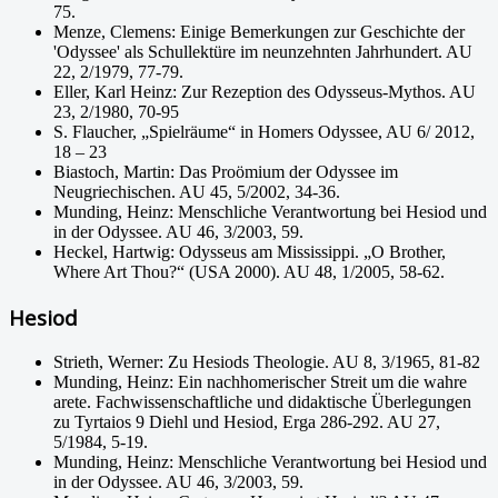
75.
Menze, Clemens: Einige Bemerkungen zur Geschichte der
'Odyssee' als Schullektüre im neunzehnten Jahrhundert. AU
22, 2/1979, 77-79.
Eller, Karl Heinz: Zur Rezeption des Odysseus-Mythos. AU
23, 2/1980, 70-95
S. Flaucher, „Spielräume“ in Homers Odyssee, AU 6/ 2012,
18 – 23
Biastoch, Martin: Das Proömium der Odyssee im
Neugriechischen. AU 45, 5/2002, 34-36.
Munding, Heinz: Menschliche Verantwortung bei Hesiod und
in der Odyssee. AU 46, 3/2003, 59.
Heckel, Hartwig: Odysseus am Mississippi. „O Brother,
Where Art Thou?“ (USA 2000). AU 48, 1/2005, 58-62.
Hesiod
Strieth, Werner: Zu Hesiods Theologie. AU 8, 3/1965, 81-82
Munding, Heinz: Ein nachhomerischer Streit um die wahre
arete. Fachwissenschaftliche und didaktische Überlegungen
zu Tyrtaios 9 Diehl und Hesiod, Erga 286-292. AU 27,
5/1984, 5-19.
Munding, Heinz: Menschliche Verantwortung bei Hesiod und
in der Odyssee. AU 46, 3/2003, 59.