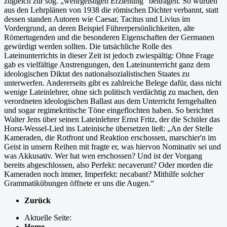
zugleich zur sog. „wehrgeistigen Erziehung“ bei­tragen. So wurden
aus den Lehrplänen von 1938 die römischen Dichter verbannt, statt
dessen standen Autoren wie Caesar, Tacitus und Livius im
Vordergrund, an deren Beispiel Führer­persönlichkeiten, alte
Römertugenden und die besonderen Eigenschaften der Germanen
ge­würdigt werden sollten. Die tatsächliche Rolle des
Lateinunterrichts in dieser Zeit ist jedoch zwiespältig: Ohne Frage
gab es vielfältige Anstrengungen, den Lateinunterricht ganz dem
ideologischen Diktat des nationalsozialistischen Staates zu
unterwerfen. Andererseits gibt es zahlreiche Belege dafür, dass nicht
wenige Lateinlehrer, ohne sich politisch verdächtig zu machen, den
verordneten ideologischen Ballast aus dem Unterricht ferngehalten
und sogar regimekritische Töne eingeflochten haben. So berichtet
Walter Jens über seinen Lateinlehrer Ernst Fritz, der die Schüler das
Horst-Wessel-Lied ins Lateinische übersetzen ließ: „An der Stelle
Kameraden, die Rotfront und Reaktion erschossen, marschier'n im
Geist in unsern Rei­hen mit fragte er, was hiervon Nominativ sei und
was Akkusativ. Wer hat wen erschossen? Und ist der Vorgang
bereits abgeschlossen, also Perfekt: necaverunt? Oder morden die
Kame­raden noch immer, Imperfekt: necabant? Mithilfe solcher
Grammatikübungen öffnete er uns die Augen.“
Zurück
Aktuelle Seite:
Home