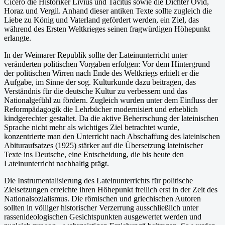
Cicero die Historiker Livius und Tacitus sowie die Dichter Ovid,
Horaz und Vergil. Anhand dieser antiken Texte sollte zugleich die
Liebe zu König und Vaterland gefördert werden, ein Ziel, das
während des Ersten Weltkrieges seinen fragwürdigen Höhepunkt
erlangte.
In der Weimarer Republik sollte der Lateinunterricht unter
veränderten politischen Vorgaben erfolgen: Vor dem Hintergrund
der politischen Wirren nach Ende des Weltkriegs erhielt er die
Aufgabe, im Sinne der sog. Kulturkunde dazu beitragen, das
Verständnis für die deutsche Kultur zu verbessern und das
Nationalgefühl zu fördern. Zugleich wurden unter dem Einfluss der
Reformpädagogik die Lehrbücher modernisiert und erheblich
kindgerechter gestaltet. Da die aktive Beherrschung der lateinischen
Sprache nicht mehr als wichtiges Ziel betrachtet wurde,
konzentrierte man den Unterricht nach Abschaffung des lateinischen
Abituraufsatzes (1925) stärker auf die Übersetzung lateinischer
Texte ins Deutsche, eine Entscheidung, die bis heute den
Lateinunterricht nachhaltig prägt.
Die Instrumentalisierung des Lateinunterrichts für politische
Zielsetzungen erreichte ihren Höhepunkt freilich erst in der Zeit des
Nationalsozialismus. Die römischen und griechischen Autoren
sollten in völliger historischer Verzerrung ausschließlich unter
rassenideologischen Gesichtspunkten ausgewertet werden und