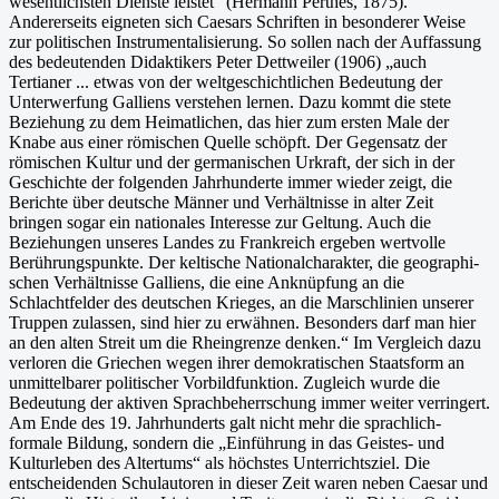
wesentlichsten Dienste leistet“ (Hermann Perthes, 1875).
Andererseits eigneten sich Caesars Schriften in besonderer Weise
zur politischen Instrumen­talisierung. So sollen nach der Auffassung
des bedeutenden Didaktikers Peter Dettweiler (1906) „auch
Tertianer ... etwas von der weltgeschichtlichen Bedeutung der
Unterwerfung Galliens verstehen lernen. Dazu kommt die stete
Beziehung zu dem Heimatlichen, das hier zum ersten Male der
Knabe aus einer römischen Quelle schöpft. Der Gegensatz der
römischen Kultur und der germanischen Urkraft, der sich in der
Geschichte der folgenden Jahrhunderte immer wieder zeigt, die
Berichte über deutsche Männer und Verhältnisse in alter Zeit
bringen sogar ein nationales Interesse zur Geltung. Auch die
Beziehungen unseres Landes zu Frank­reich ergeben wertvolle
Berührungspunkte. Der keltische Nationalcharakter, die geographi­
schen Verhältnisse Galliens, die eine Anknüpfung an die
Schlachtfelder des deutschen Krie­ges, an die Marschlinien unserer
Truppen zulassen, sind hier zu erwähnen. Besonders darf man hier
an den alten Streit um die Rheingrenze denken.“ Im Vergleich dazu
verloren die Griechen wegen ihrer demokratischen Staatsform an
unmittelbarer politischer Vorbildfunk­tion. Zugleich wurde die
Bedeutung der aktiven Sprachbeherrschung immer weiter verringert.
Am Ende des 19. Jahrhunderts galt nicht mehr die sprachlich-
formale Bildung, sondern die „Einführung in das Geistes- und
Kulturleben des Altertums“ als höchstes Unterrichtsziel. Die
entscheidenden Schulautoren in dieser Zeit waren neben Caesar und