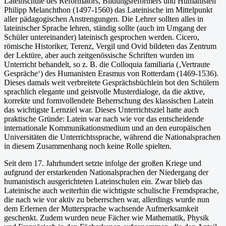
Lateinschule des Reformators, Bildungsreformers und Humanisten
Philipp Melanchthon (1497-1560) das Lateinische im Mittelpunkt
aller pädagogischen Anstrengungen. Die Lehrer sollten alles in
lateinischer Sprache lehren, ständig sollte (auch im Umgang der
Schüler unter­einander) lateinisch gesprochen werden. Cicero,
römische Historiker, Terenz, Vergil und Ovid bildeten das Zentrum
der Lektüre, aber auch zeitgenössische Schriften wurden im
Unterricht behandelt, so z. B. die Colloquia familiaria (‚Vertraute
Gespräche‘) des Humanisten Erasmus von Rotterdam (1469-1536).
Dieses damals weit verbreitete Gesprächsbüchlein bot den Schülern
sprachlich elegante und geistvolle Musterdialoge, da die aktive,
korrekte und form­vollendete Beherrschung des klassischen Latein
das wichtigste Lernziel war. Dieses Unter­richtsziel hatte auch
praktische Gründe: Latein war nach wie vor das entscheidende
interna­tionale Kommunikationsmedium und an den europäischen
Universitäten die Unterrichtsspra­che, während die Nationalsprachen
in diesem Zusammenhang noch keine Rolle spielten.
Seit dem 17. Jahrhundert setzte infolge der großen Kriege und
aufgrund der erstarkenden Na­tionalsprachen der Niedergang der
humanistisch ausgerichteten Lateinschulen ein. Zwar blieb das
Lateinische auch weiterhin die wichtigste schulische Fremdsprache,
die nach wie vor ak­tiv zu beherrschen war, allerdings wurde nun
dem Erlernen der Muttersprache wachsende Aufmerksamkeit
geschenkt. Zudem wurden neue Fächer wie Mathematik, Physik