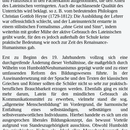
und Fran­zösisch in den Fächerkanon aufgenommen, die den Anteil
des Lateinischen verringerten. Auch die nachlassende Qualität des
Unterrichts wird beklagt. so z. B. vom bedeutenden Phi­lologen
Christian Gottlob Heyne (1729-1812): Die Ausbildung der Lehrer
war offensichtlich schlecht, und der Lateinuntericht erstarrte in
einem stilistischen Formalismus „ohne Geist und Sinn“, indem
weiterhin mit großer Mühe der aktive Gebrauch des Lateinischen
geübt wurde, für den es jedoch außerhalb der Schule keine
praktische Bedeutung wie noch zur Zeit des Renaissance-
Humanismus gab.
Erst zu Beginn des 19. Jahrhunderts vollzog sich eine
durchgreifende Änderung dieser Ver­hältnisse, die maßgeblich durch
Wilhelm von HumboldtNeuhuma­nismus geprägt wurde und zu einer
umfassenden Reform des Bildungswesens führte. In der
Auseinandersetzung mit der Sprache und den Texten der klassischen
Griechen und Römer sollten die Schüler nicht so sehr zur praktisch-
beruflichen Brauchbarkeit erzogen werden. Ebenfalls ging es nicht
mehr darum, Latein für den mündlichen Gebrauch als
Kommunikati­onsmittel zu erwerben, vielmehr stand die sog.
„allgemeine Menschenbildung“ im Vorder­grund, die harmonische
Entfaltung eines selbstständigen, selbsttätigen und
selbstverantwortli­chen Individuums. Hierbei handelte es sich um ein
ausgesprochen liberales Bildungskonzept, das bewusst Vorteile
aufgrund von Standeszugehörigkeit ausschloss. Obwohl Humboldt