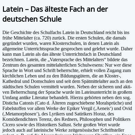
Latein – Das älteste Fach an der
deutschen Schule
Die Geschichte des Schulfachs Latein in Deutschland reicht bis ins
frühe Mittelalter (ca. 720) zurück. Die ersten Schulen, die damals
gegründet wurden, waren Klosterschulen, in denen Latein als
allgemeine Unterrichtssprache gesprochen und gelehrt wurde. Daher
kann man Latein als das älteste Unterrichtsfach in Deutschland
bezeichnen. Latein, die „Vatersprache des Mittelalters“ bildete das
Zentrum des gesamten mittelalterlichen Schulwesens: Nur wer diese
Sprache in Wort und Schrift beherrschte, erhielt vollen Zugang zum
kirchlichen Leben und zu den Bildungsgütern, die an Kloster-,
Kathedral und Domschulen und seit dem Spät­mittelalter auch an den
städtischen Schulen vermittelt wurden. Neben der sicheren und akti­
ven Beherrschung der Sprache wurde im Lateinunterricht in großem
Umfang antike Literatur behandelt. Hierzu gehörten neben den sog.
Disticha Catonis (Cato d. Älteren zugeschiebene Moralsprüche) und
Fabelstoffen vor allem Werke der Epiker Vergil (‚Aeneis‘) und Ovid
(‚Metamorphosen‘), des Lyrikers und Satirikers Horaz, des
Komödiendichters Terenz, des Redners, Philosophen und Politikers
Cicero sowie des Historikers Sallust. Sehr großen Wert wurde
jedoch auch auf lateinische Werke zeitgenössischer Schriftsteller