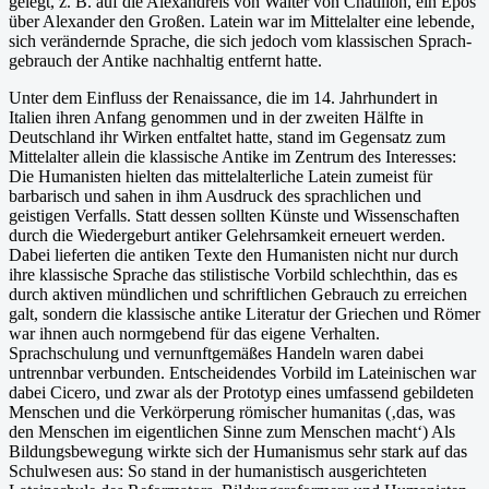
gelegt, z. B. auf die Alexandreis von Walter von Chatillon, ein Epos
über Alexander den Großen. Latein war im Mittelalter eine lebende,
sich verändernde Sprache, die sich jedoch vom klassischen Sprach­
gebrauch der Antike nachhaltig entfernt hatte.
Unter dem Einfluss der Renaissance, die im 14. Jahrhundert in
Italien ihren Anfang genom­men und in der zweiten Hälfte in
Deutschland ihr Wirken entfaltet hatte, stand im Gegensatz zum
Mittelalter allein die klassische Antike im Zentrum des Interesses:
Die Humanisten hiel­ten das mittelalterliche Latein zumeist für
barbarisch und sahen in ihm Ausdruck des sprachli­chen und
geistigen Verfalls. Statt dessen sollten Künste und Wissenschaften
durch die Wie­dergeburt antiker Gelehrsamkeit erneuert werden.
Dabei lieferten die antiken Texte den Hu­manisten nicht nur durch
ihre klassische Sprache das stilistische Vorbild schlechthin, das es
durch aktiven mündlichen und schriftlichen Gebrauch zu erreichen
galt, sondern die klassi­sche antike Literatur der Griechen und Römer
war ihnen auch normgebend für das eigene Verhalten.
Sprachschulung und vernunftgemäßes Handeln waren dabei
untrennbar verbunden. Entscheidendes Vorbild im Lateinischen war
dabei Cicero, und zwar als der Prototyp eines umfassend gebildeten
Menschen und die Verkörperung römischer humanitas (‚das, was
den Menschen im eigentlichen Sinne zum Menschen macht‘) Als
Bildungsbewegung wirkte sich der Humanismus sehr stark auf das
Schulwesen aus: So stand in der humanistisch ausgerich­teten