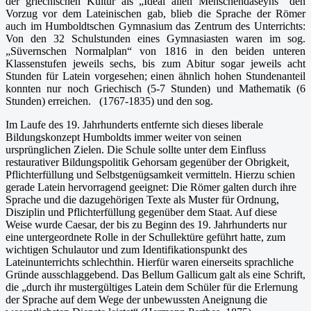
der griechischen Kultur als „Ideal allen Menschendaseyns“ den
Vorzug vor dem Lateinischen gab, blieb die Sprache der Römer
auch im Humboldtschen Gymnasium das Zentrum des Un­terrichts:
Von den 32 Schulstunden eines Gymnasiasten waren im sog.
„Süvernschen Nor­malplan“ von 1816 in den beiden unteren
Klassenstufen jeweils sechs, bis zum Abitur sogar jeweils acht
Stunden für Latein vorgesehen; einen ähnlich hohen Stundenanteil
konnten nur noch Griechisch (5-7 Stunden) und Mathematik (6
Stunden) erreichen. (1767-1835) und den sog.
Im Laufe des 19. Jahrhunderts entfernte sich dieses liberale
Bildungskonzept Humboldts im­mer weiter von seinen
ursprünglichen Zielen. Die Schule sollte unter dem Einfluss
restaurati­ver Bildungspolitik Gehorsam gegenüber der Obrigkeit,
Pflichterfüllung und Selbstgenüg­samkeit vermitteln. Hierzu schien
gerade Latein hervorragend geeignet: Die Römer galten durch ihre
Sprache und die dazugehörigen Texte als Muster für Ordnung,
Disziplin und Pflichterfüllung gegenüber dem Staat. Auf diese
Weise wurde Caesar, der bis zu Beginn des 19. Jahrhunderts nur
eine untergeordnete Rolle in der Schullektüre geführt hatte, zum
wichti­gen Schulautor und zum Identifikationspunkt des
Lateinunterrichts schlechthin. Hierfür waren einerseits sprachliche
Gründe ausschlaggebend. Das Bellum Gallicum galt als eine Schrift,
die „durch ihr mustergültiges Latein dem Schüler für die Erlernung
der Sprache auf dem Wege der unbewussten Aneignung die