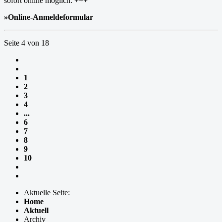
sofort online möglich: +++
»Online-Anmeldeformular
Seite 4 von 18
1
2
3
4
...
6
7
8
9
10
Aktuelle Seite:
Home
Aktuell
Archiv