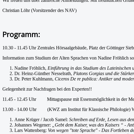
Wir freuen uns über zahlreiche Anmeldungen. Mit freundlichen Grüß
Christian Löhr (Vorsitzender des NAV) Hannove
Programm:
10.30 - 11.45 Uhr Zentrales Hörsaalgebäude, Platz der Göttinger Si
Information zum Studium der Alten Sprachen von Nadine Fröhlich so
Nadine Fröhlich,
Einführung in das Studium des Lateinischen 
Dr. Heinz-Günther Nesselrath,
Platons Gorgias und die Stärk
Dr. Peter Kuhlmann,
Ciceros De re publica: Antiker und moder
Gelegenheit zur Nachfragen bei den Experten!!
11.45 - 12.45 Uhr Mittagspause mit Essensmöglichkeit in der M
13.00 - 14.00 Uhr (KWZ am Institut für Klassische Philologie) 
Anne Krüger / Jacob Samel:
Schreiben auf Erde, Lesen aus den
Johannes Wegener:
„Gebt dem Kaiser, was des Kaisers “ - An
Lars Wattenberg:
Von wegen "tote Sprache" - Das Fortleben de