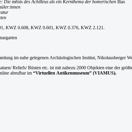
e: Die
mēnis
des Achilleus als ein Kernthema der homerischen
Ilias
hüler:innen
ratur
xten
01, KWZ 0.608, KWZ 0.601, KWZ 0.376, KWZ 2.121.
nargarten
mlung im nahe gelegenen Archäologischen Institut, Nikolausberger W
uen/ Reliefs/ Büsten etc. ist mit nahezu 2000 Objekten eine der größten
online abrufbar im
“Virtuellen
Antikenmuseum” (VIAMUS).